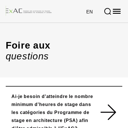
Open
site
VISIT
EN
naviga
PAGE
IN:
FAQ
ENGLISH.
Foire aux
questions
Ai-je besoin d'atteindre le nombre
minimum d'heures de stage dans
les catégories du Programme de
stage en architecture (PSA) afin