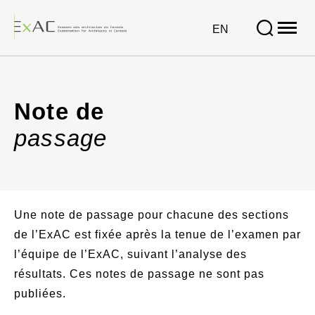
Open
site
VISIT
EN
naviga
PAGE
IN:
Note
ENGLISH.
de
Note de
passage
passage
Une note de passage pour chacune des sections
de l’ExAC est fixée après la tenue de l’examen par
l’équipe de l’ExAC, suivant l’analyse des
résultats. Ces notes de passage ne sont pas
publiées.